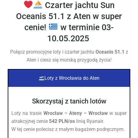
Czarter jachtu Sun
Oceanis 51.1 z Aten w super
cenie!
w terminie 03-
10.05.2025
Połącz promocyjne loty i czarter jachtu
Oceanis 51.1
z
Aten i ciesz się morską przygodą życia!
Loty z Wrocławia do Aten
Skorzystaj z tanich lotów
Loty na trasie
Wrocław –
Ateny – Wrocław
w super
atrakcyjnej cenie
542 PLN/os
linią Ryanair.
W tej cenie polecisz z małym bagażem podręcznym.