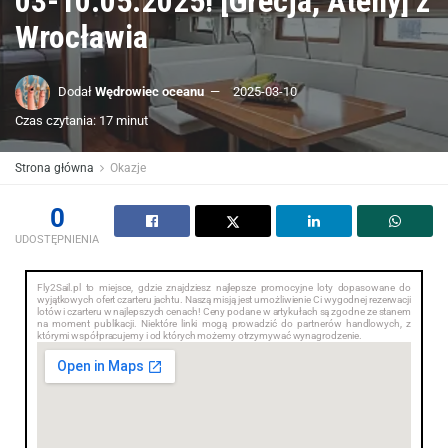
03-10.05.2025! [Grecja, Ateny] z
Wrocławia
Dodał
Wędrowiec oceanu
2025-03-10
Czas czytania: 17 minut
Strona główna
Okazje
0
UDOSTĘPNIENIA
Fly2Sail.pl to miejsce, gdzie znajdziesz najlepsze promocyjne loty dopasowane do
wyjątkowych ofert czarteru jachtu. Naszą misją jest umożliwienie Ci wygodnej rezerwacji
lotów i czarteru w najlepszych cenach! Ceny podane w artykułach są zgodne ze stanem
na moment publikacji. Niektóre linki mogą prowadzić do partnerów handlowych, z
którymi współpracujemy i od których możemy otrzymywać wynagrodzenie.