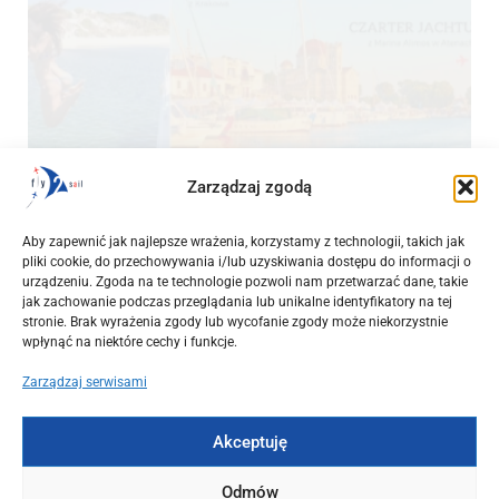
Zarządzaj zgodą
OKAZJE
Początek września w Grecji. Loty z Warszawy, Wrocławia i
Aby zapewnić jak najlepsze wrażenia, korzystamy z technologii, takich jak
Krakowa od 544 PLN + czarter jachtu z mariny Alimos
pliki cookie, do przechowywania i/lub uzyskiwania dostępu do informacji o
urządzeniu. Zgoda na te technologie pozwoli nam przetwarzać dane, takie
2025-03-15
jak zachowanie podczas przeglądania lub unikalne identyfikatory na tej
stronie. Brak wyrażenia zgody lub wycofanie zgody może niekorzystnie
wpłynąć na niektóre cechy i funkcje.
Zarządzaj serwisami
Akceptuję
Odmów