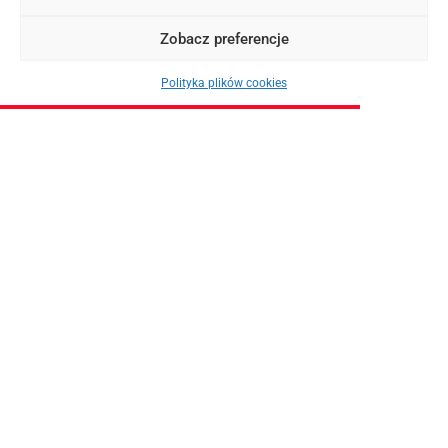
Zobacz preferencje
Polityka plików cookies
OKAZJE
Ateny z Krakowa, Wrocławia i Katowic od 551 PLN + promocyjny
czarter jachtu z Mariny Alimos! (19-26.07.2025)
2025-03-14
ZOBACZ WIĘCEJ
Tagi:
Czarter jachtu
Czarter jachtu w Grecji
Wrocław
żeglowanie w Grecji