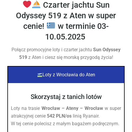
Czarter jachtu Sun
Odyssey 519 z Aten w super
cenie!
w terminie 03-
10.05.2025
Połącz promocyjne loty i czarter jachtu
Sun Odyssey
519
z Aten i ciesz się morską przygodą życia!
Loty z Wrocławia do Aten
Skorzystaj z tanich lotów
Loty na trasie
Wrocław –
Ateny – Wrocław
w super
atrakcyjnej cenie
542 PLN/os
linią Ryanair.
W tej cenie polecisz z małym bagażem podręcznym.