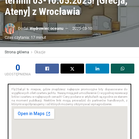
termin 03-10.05.2025! [Grecja,
Ateny] z Wrocławia
Dodał
Wędrowiec oceanu
2025-03-10
Czas czytania: 17 minut
Strona główna
Okazje
0
UDOSTĘPNIENIA
Fly2Sail.pl to miejsce, gdzie znajdziesz najlepsze promocyjne loty dopasowane do
wyjątkowych ofert czarteru jachtu. Naszą misją jest umożliwienie Ci wygodnej rezerwacji
lotów i czarteru w najlepszych cenach! Ceny podane w artykułach są zgodne ze stanem
na moment publikacji. Niektóre linki mogą prowadzić do partnerów handlowych, z
którymi współpracujemy i od których możemy otrzymywać wynagrodzenie.