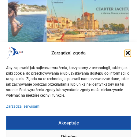
Zarządzaj zgodą
OKAZJE
Początek września w Grecji. Loty z Warszawy, Wrocławia i
Aby zapewnić jak najlepsze wrażenia, korzystamy z technologii, takich jak
Krakowa od 544 PLN + czarter jachtu z mariny Alimos
pliki cookie, do przechowywania i/lub uzyskiwania dostępu do informacji o
urządzeniu. Zgoda na te technologie pozwoli nam przetwarzać dane, takie
2025-03-15
jak zachowanie podczas przeglądania lub unikalne identyfikatory na tej
stronie. Brak wyrażenia zgody lub wycofanie zgody może niekorzystnie
wpłynąć na niektóre cechy i funkcje.
Zarządzaj serwisami
Akceptuję
Odmów