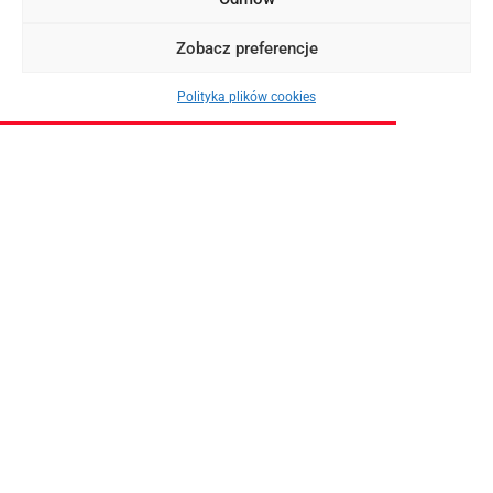
Zobacz preferencje
Polityka plików cookies
OKAZJE
Ateny z Krakowa, Wrocławia i Katowic od 551 PLN + promocyjny
czarter jachtu z Mariny Alimos! (19-26.07.2025)
2025-03-14
ZOBACZ WIĘCEJ
Tagi:
Czarter jachtu
Czarter jachtu w Grecji
Wrocław
żeglowanie w Grecji