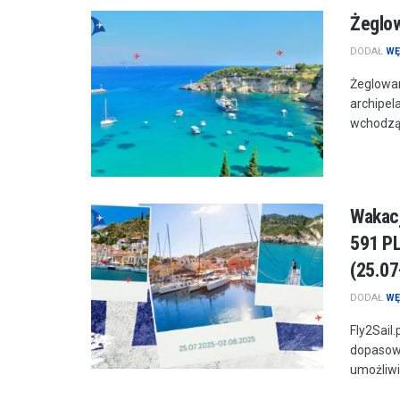
Żeglo
DODAŁ
WĘ
Żeglowa
archipel
wchodzą 
Wakacj
591 PL
(25.07
DODAŁ
WĘ
Fly2Sail
dopasowa
umożliwie