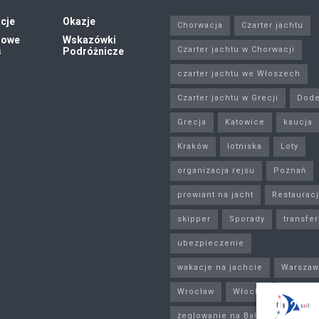
cje
Okazje
Chorwacja
Czarter jachtu
zowe
Wskazówki
Czarter jachtu w Chorwacji
s
Podróżnicze
czarter jachtu we Włoszech
Czarter jachtu w Grecji
Dod
Grecja
Katowice
kaucja
Kraków
lotniska
Loty
organizacja rejsu
Poznań
prowiant na jacht
Restaurac
skipper
Sporady
transfer
ubezpieczenie
wakacje na jachcie
Warszaw
Wrocław
Włochy
zakupy
żeglowanie na Bałtyku