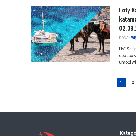
Loty K
katama
02.08.
DODAŁ
WĘ
Fly2Sail
dopasowa
umożliwie
1
2
Katego