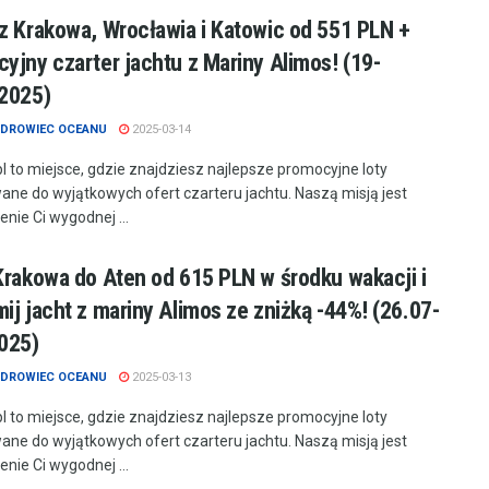
z Krakowa, Wrocławia i Katowic od 551 PLN +
yjny czarter jachtu z Mariny Alimos! (19-
2025)
DROWIEC OCEANU
2025-03-14
.pl to miejsce, gdzie znajdziesz najlepsze promocyjne loty
ne do wyjątkowych ofert czarteru jachtu. Naszą misją jest
nie Ci wygodnej ...
Krakowa do Aten od 615 PLN w środku wakacji i
ij jacht z mariny Alimos ze zniżką -44%! (26.07-
025)
DROWIEC OCEANU
2025-03-13
.pl to miejsce, gdzie znajdziesz najlepsze promocyjne loty
ne do wyjątkowych ofert czarteru jachtu. Naszą misją jest
nie Ci wygodnej ...