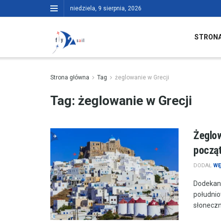
niedziela, 9 sierpnia, 2026
STRON
Strona główna
Tag
żeglowanie w Grecji
Tag:
żeglowanie w Grecji
Żeglow
począt
DODAŁ
WĘ
Dodekane
południo
słoneczny