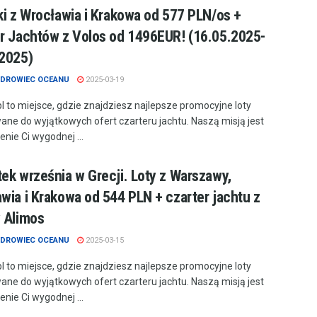
ki z Wrocławia i Krakowa od 577 PLN/os +
r Jachtów z Volos od 1496EUR! (16.05.2025-
2025)
DROWIEC OCEANU
2025-03-19
.pl to miejsce, gdzie znajdziesz najlepsze promocyjne loty
ne do wyjątkowych ofert czarteru jachtu. Naszą misją jest
nie Ci wygodnej ...
ek września w Grecji. Loty z Warszawy,
wia i Krakowa od 544 PLN + czarter jachtu z
 Alimos
DROWIEC OCEANU
2025-03-15
.pl to miejsce, gdzie znajdziesz najlepsze promocyjne loty
ne do wyjątkowych ofert czarteru jachtu. Naszą misją jest
nie Ci wygodnej ...