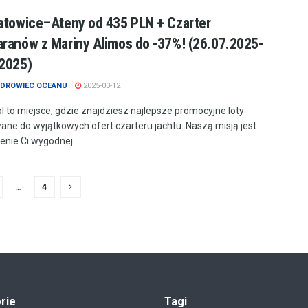
atowice–Ateny od 435 PLN + Czarter
ranów z Mariny Alimos do -37%! (26.07.2025-
2025)
DROWIEC OCEANU
2025-03-12
.pl to miejsce, gdzie znajdziesz najlepsze promocyjne loty
ne do wyjątkowych ofert czarteru jachtu. Naszą misją jest
nie Ci wygodnej ...
…
4
rie
Tagi