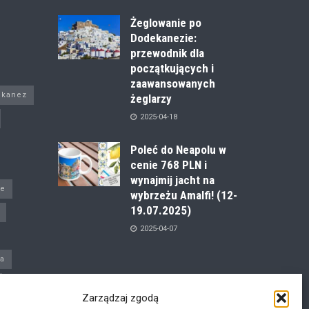
Żeglowanie po
Dodekanezie:
przewodnik dla
początkujących i
zaawansowanych
ekanez
żeglarzy
2025-04-18
Poleć do Neapolu w
cenie 768 PLN i
wynajmij jacht na
je
wybrzeżu Amalfi! (12-
19.07.2025)
2025-04-07
a
Zarządzaj zgodą