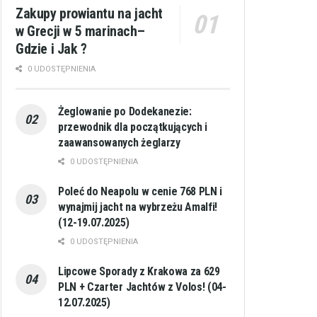
Zakupy prowiantu na jacht
w Grecji w 5 marinach–
Gdzie i Jak ?
0 UDOSTĘPNIENIA
Żeglowanie po Dodekanezie:
przewodnik dla początkujących i
zaawansowanych żeglarzy
0 UDOSTĘPNIENIA
Poleć do Neapolu w cenie 768 PLN i
wynajmij jacht na wybrzeżu Amalfi!
(12-19.07.2025)
0 UDOSTĘPNIENIA
Lipcowe Sporady z Krakowa za 629
PLN + Czarter Jachtów z Volos! (04-
12.07.2025)