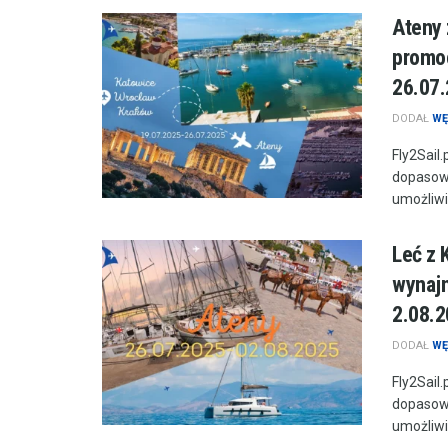
Ateny 
promoc
26.07.
DODAŁ
WĘ
Fly2Sail
dopasowa
umożliwie
Leć z 
wynajm
2.08.2
DODAŁ
WĘ
Fly2Sail
dopasowa
umożliwie