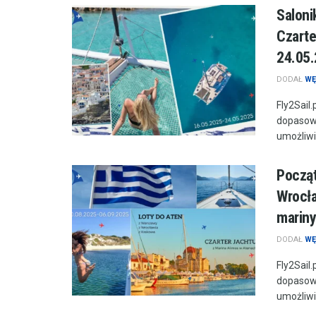
Saloni
Czarte
24.05.
DODAŁ
WĘ
Fly2Sail
dopasowa
umożliwie
Począt
Wrocła
mariny
DODAŁ
WĘ
Fly2Sail
dopasowa
umożliwie