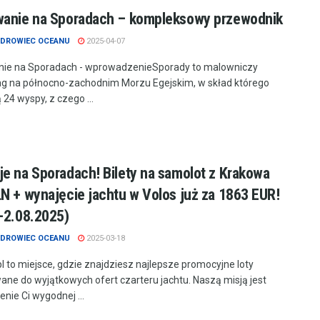
wanie na Sporadach – kompleksowy przewodnik
DROWIEC OCEANU
2025-04-07
nie na Sporadach - wprowadzenieSporady to malowniczy
ag na północno-zachodnim Morzu Egejskim, w skład którego
24 wyspy, z czego ...
e na Sporadach! Bilety na samolot z Krakowa
N + wynajęcie jachtu w Volos już za 1863 EUR!
-2.08.2025)
DROWIEC OCEANU
2025-03-18
.pl to miejsce, gdzie znajdziesz najlepsze promocyjne loty
ne do wyjątkowych ofert czarteru jachtu. Naszą misją jest
nie Ci wygodnej ...