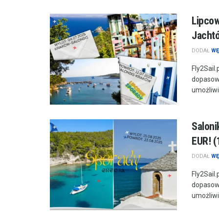
Lipcow
Jachtó
DODAŁ
WĘ
Fly2Sail
dopasowa
umożliwie
Saloni
EUR! (
DODAŁ
WĘ
Fly2Sail
dopasowa
umożliwie