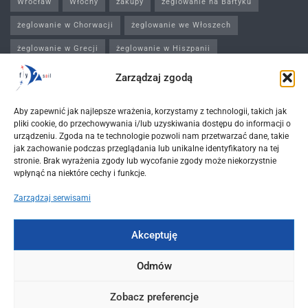
Wrocław
Włochy
zakupy
żeglowanie na Bałtyku
żeglowanie w Chorwacji
żeglowanie we Włoszech
żeglowanie w Grecji
żeglowanie w Hiszpanii
Zarządzaj zgodą
Najnowsze okazje
Żeglowanie po Dodekanezie: przewodnik dla
Aby zapewnić jak najlepsze wrażenia, korzystamy z technologii, takich jak
początkujących i zaawansowanych żeglarzy
pliki cookie, do przechowywania i/lub uzyskiwania dostępu do informacji o
urządzeniu. Zgoda na te technologie pozwoli nam przetwarzać dane, takie
2025-04-18
jak zachowanie podczas przeglądania lub unikalne identyfikatory na tej
stronie. Brak wyrażenia zgody lub wycofanie zgody może niekorzystnie
Poleć do Neapolu w cenie 768 PLN i wynajmij
wpłynąć na niektóre cechy i funkcje.
jacht na wybrzeżu Amalfi! (12-19.07.2025)
Zarządzaj serwisami
2025-04-07
Akceptuję
Odmów
Zobacz preferencje