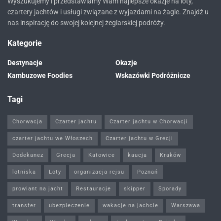
Wyszukujemy i przedstawiamy Wam najlepsze okazje na loty,
czartery jachtów i usługi związane z wyjazdami na żagle. Znajdź u
nas inspirację do swojej kolejnej żeglarskiej podróży.
Kategorie
Destynacje
Okazje
Kambuzowe Foodies
Wskazówki Podróżnicze
Tagi
Chorwacja
Czarter jachtu
Czarter jachtu w Chorwacji
czarter jachtu we Włoszech
Czarter jachtu w Grecji
Dodekanez
Grecja
Katowice
kaucja
Kraków
lotniska
Loty
organizacja rejsu
Poznań
prowiant na jacht
Restauracje
skipper
Sporady
transfer
ubezpieczenie
wakacje na jachcie
Warszawa