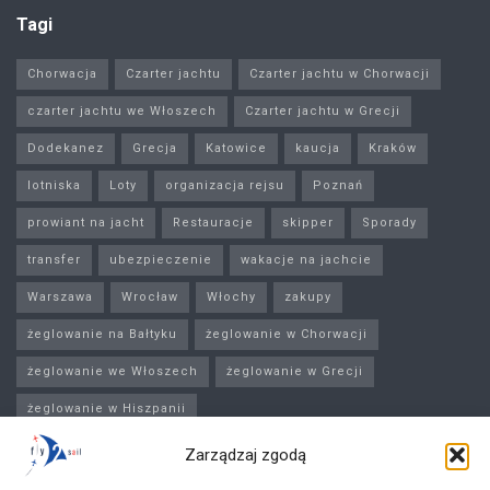
Tagi
Chorwacja
Czarter jachtu
Czarter jachtu w Chorwacji
czarter jachtu we Włoszech
Czarter jachtu w Grecji
Dodekanez
Grecja
Katowice
kaucja
Kraków
lotniska
Loty
organizacja rejsu
Poznań
prowiant na jacht
Restauracje
skipper
Sporady
transfer
ubezpieczenie
wakacje na jachcie
Warszawa
Wrocław
Włochy
zakupy
żeglowanie na Bałtyku
żeglowanie w Chorwacji
żeglowanie we Włoszech
żeglowanie w Grecji
żeglowanie w Hiszpanii
Zarządzaj zgodą
Najnowsze okazje