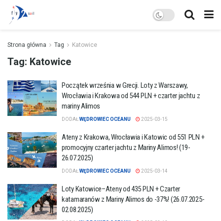
Strona główna
Tag
Katowice
Tag:
Katowice
Początek września w Grecji. Loty z Warszawy,
Wrocławia i Krakowa od 544 PLN + czarter jachtu z
mariny Alimos
DODAŁ
WĘDROWIEC OCEANU
2025-03-15
Ateny z Krakowa, Wrocławia i Katowic od 551 PLN +
promocyjny czarter jachtu z Mariny Alimos! (19-
26.07.2025)
DODAŁ
WĘDROWIEC OCEANU
2025-03-14
Loty Katowice–Ateny od 435 PLN + Czarter
katamaranów z Mariny Alimos do -37%! (26.07.2025-
02.08.2025)