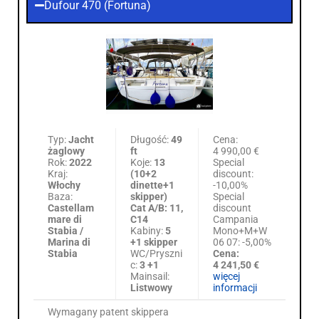
Dufour 470 (Fortuna)
Typ:
Jacht
Długość:
49
Cena:
żaglowy
ft
4 990,00 €
Rok:
2022
Koje:
13
Special
Kraj:
(10+2
discount:
Włochy
dinette+1
-10,00%
Baza:
skipper)
Special
Castellam
Cat A/B: 11,
discount
mare di
C14
Campania
Stabia /
Kabiny:
5
Mono+M+W
Marina di
+1 skipper
06 07: -5,00%
Stabia
WC/Pryszni
Cena:
c:
3 +1
4 241,50 €
Mainsail:
więcej
Listwowy
informacji
Wymagany patent skippera