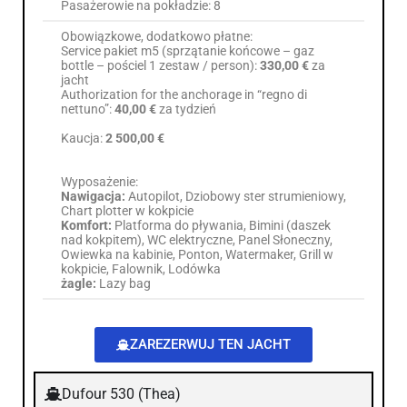
Pasażerowie na pokładzie: 8
Obowiązkowe, dodatkowo płatne:
Service pakiet m5 (sprzątanie końcowe – gaz
bottle – pościel 1 zestaw / person):
330,00 €
za
jacht
Authorization for the anchorage in “regno di
nettuno”:
40,00 €
za tydzień
Kaucja:
2 500,00 €
Wyposażenie:
Nawigacja:
Autopilot, Dziobowy ster strumieniowy,
Chart plotter w kokpicie
Komfort:
Platforma do pływania, Bimini (daszek
nad kokpitem), WC elektryczne, Panel Słoneczny,
Owiewka na kabinie, Ponton, Watermaker, Grill w
kokpicie, Falownik, Lodówka
żagle:
Lazy bag
ZAREZERWUJ TEN JACHT
Dufour 530 (Thea)