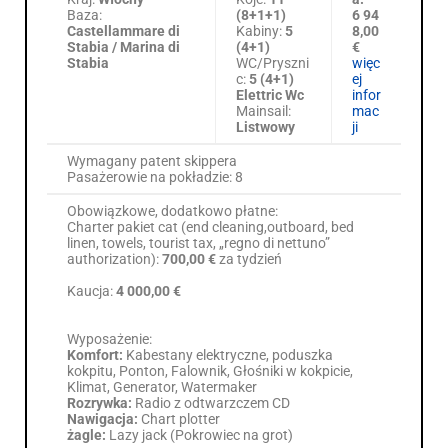
Baza:
(8+1+1)
6 94
Castellammare di
Kabiny:
5
8,00
Stabia / Marina di
(4+1)
€
Stabia
WC/Pryszni
więc
c:
5 (4+1)
ej
Elettric Wc
infor
Mainsail:
mac
Listwowy
ji
Wymagany patent skippera
Pasażerowie na pokładzie: 8
Obowiązkowe, dodatkowo płatne:
Charter pakiet cat (end cleaning,outboard, bed
linen, towels, tourist tax, „regno di nettuno”
authorization):
700,00 €
za tydzień
Kaucja:
4 000,00 €
Wyposażenie:
Komfort:
Kabestany elektryczne, poduszka
kokpitu, Ponton, Falownik, Głośniki w kokpicie,
Klimat, Generator, Watermaker
Rozrywka:
Radio z odtwarzczem CD
Nawigacja:
Chart plotter
żagle:
Lazy jack (Pokrowiec na grot)