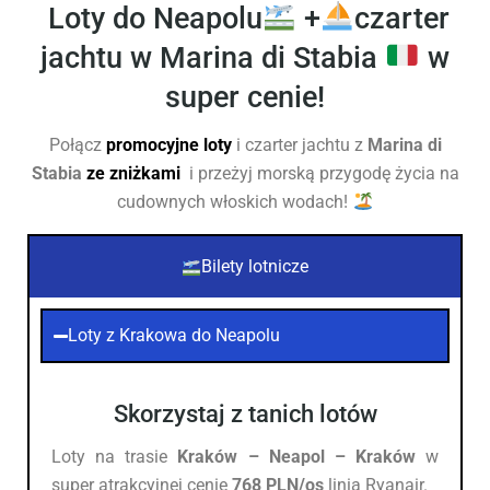
Loty do Neapolu
+
czarter
jachtu w Marina di Stabia
w
super cenie!
Połącz
promocyjne loty
i czarter jachtu z
Marina di
Stabia
ze zniżkami
i przeżyj morską przygodę życia na
cudownych włoskich wodach!
Bilety lotnicze
Loty z Krakowa do Neapolu
Skorzystaj z tanich lotów
Loty na trasie
Kraków –
Neapol – Kraków
w
super atrakcyjnej cenie
768 PLN/os
linią Ryanair.