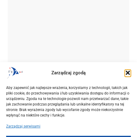
Zarządzaj zgodą
OKAZJE
Początek września w Grecji. Loty z Warszawy, Wrocławia i
Aby zapewnić jak najlepsze wrażenia, korzystamy z technologii, takich jak
Krakowa od 544 PLN + czarter jachtu z mariny Alimos
pliki cookie, do przechowywania i/lub uzyskiwania dostępu do informacji o
urządzeniu. Zgoda na te technologie pozwoli nam przetwarzać dane, takie
2025-03-15
jak zachowanie podczas przeglądania lub unikalne identyfikatory na tej
stronie. Brak wyrażenia zgody lub wycofanie zgody może niekorzystnie
wpłynąć na niektóre cechy i funkcje.
Zarządzaj serwisami