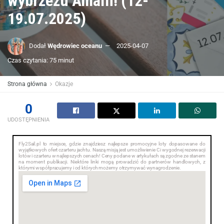
wybrzeżu Amalfi! (12-
19.07.2025)
Dodał
Wędrowiec oceanu
2025-04-07
Czas czytania: 75 minut
Strona główna
Okazje
0
UDOSTĘPNIENIA
Fly2Sail.pl to miejsce, gdzie znajdziesz najlepsze promocyjne loty dopasowane do
wyjątkowych ofert czarteru jachtu. Naszą misją jest umożliwienie Ci wygodnej rezerwacji
lotów i czarteru w najlepszych cenach! Ceny podane w artykułach są zgodne ze stanem
na moment publikacji. Niektóre linki mogą prowadzić do partnerów handlowych, z
którymi współpracujemy i od których możemy otrzymywać wynagrodzenie.