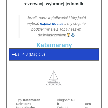
rezerwacji wybranej jednostki
Jeżeli masz wątpliwości który jacht
wybrać
napisz do nas
a my chętnie
podzielimy się z Tobą naszym
doświadczeniem
Katamarany
Bali 4.3 (Magic 3)
Typ:
Katamaran
Długość:
43
Rok:
2021
ft
Cen
Kraj:
Włochy
Koje:
11
a: