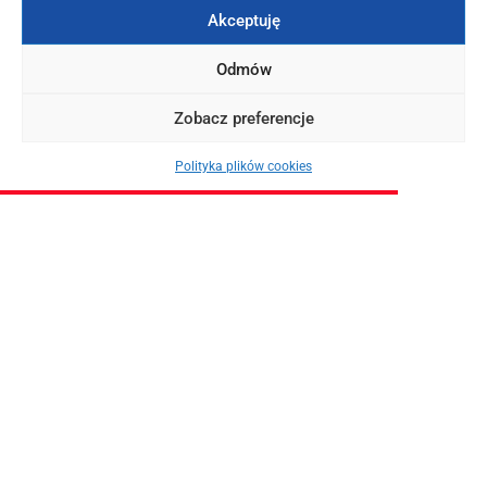
Akceptuję
Odmów
Zobacz preferencje
Polityka plików cookies
OKAZJE
Ateny z Krakowa, Wrocławia i Katowic od 551 PLN + promocyjny
czarter jachtu z Mariny Alimos! (19-26.07.2025)
2025-03-14
ZOBACZ WIĘCEJ
Tagi:
Czarter jachtu
czarter jachtu we Włoszech