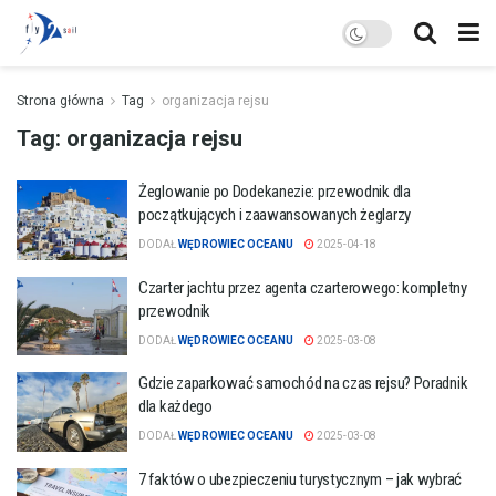
Strona główna
Tag
organizacja rejsu
Tag:
organizacja rejsu
Żeglowanie po Dodekanezie: przewodnik dla
początkujących i zaawansowanych żeglarzy
DODAŁ
WĘDROWIEC OCEANU
2025-04-18
Czarter jachtu przez agenta czarterowego: kompletny
przewodnik
DODAŁ
WĘDROWIEC OCEANU
2025-03-08
Gdzie zaparkować samochód na czas rejsu? Poradnik
dla każdego
DODAŁ
WĘDROWIEC OCEANU
2025-03-08
7 faktów o ubezpieczeniu turystycznym – jak wybrać