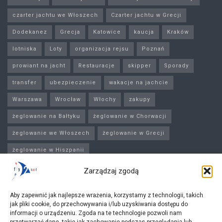
czarter jachtu we Włoszech
Czarter jachtu w Grecji
Dodekanez
Grecja
Katowice
kaucja
Kraków
lotniska
Loty
organizacja rejsu
Poznań
prowiant na jacht
Restauracje
skipper
Sporady
transfer
ubezpieczenie
wakacje na jachcie
Warszawa
Wrocław
Włochy
zakupy
żeglowanie na Bałtyku
żeglowanie w Chorwacji
żeglowanie we Włoszech
żeglowanie w Grecji
żeglowanie w Hiszpanii
Zarządzaj zgodą
Najnowsze okazje
Żeglowanie po Dodekanezie: przewodnik dla
Aby zapewnić jak najlepsze wrażenia, korzystamy z technologii, takich
początkujących i zaawansowanych żeglarzy
jak pliki cookie, do przechowywania i/lub uzyskiwania dostępu do
informacji o urządzeniu. Zgoda na te technologie pozwoli nam
2025-04-18