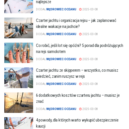
najlepsze
DODAŁ
WĘDROWIEC OCEANU
2025-03-08
Czarter jachtu i organizacja rejsu – jak zaplanować
idealne wakacje na jachcie?
DODAŁ
WĘDROWIEC OCEANU
2025-03-08
Co robić, jeśli lot się opóźni? 5 porad dla podróżujących
na rejs samolotem
DODAŁ
WĘDROWIEC OCEANU
2025-03-08
Czarter jachtu ze skipperem – wszystko, co musisz
wiedzieć, zanim ruszysz w rejs
DODAŁ
WĘDROWIEC OCEANU
2025-03-08
6 dodatkowych kosztów czarteru jachtu – musisz je
znać
DODAŁ
WĘDROWIEC OCEANU
2025-03-08
4 powody, dla których warto wykupić ubezpieczenie
kaucji