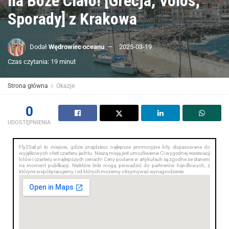
na Boże Ciało! [Grecja, Volos,
Sporady] z Krakowa
Dodał
Wędrowiec oceanu
2025-03-19
Czas czytania: 19 minut
Strona główna
Okazje
0
UDOSTĘPNIENIA
Fly2Sail.pl to miejsce, gdzie znajdziesz najlepsze promocyjne loty dopasowane do
wyjątkowych ofert czarteru jachtu. Naszą misją jest umożliwienie Ci wygodnej rezerwacji
lotów i czarteru w najlepszych cenach! Ceny podane w artykułach są zgodne ze stanem
na moment publikacji. Niektóre linki mogą prowadzić do partnerów handlowych, z
którymi współpracujemy i od których możemy otrzymywać wynagrodzenie.