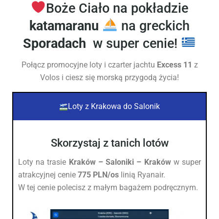
Boże Ciało na pokładzie
katamaranu
na greckich
Sporadach
w super cenie!
Połącz promocyjne loty i czarter jachtu
Excess 11
z
Volos i ciesz się morską przygodą życia!
Loty z Krakowa do Salonik
Skorzystaj z tanich lotów
Loty na trasie
Kraków –
Saloniki – Kraków
w super
atrakcyjnej cenie
775 PLN/os
linią Ryanair.
W tej cenie polecisz z małym bagażem podręcznym.