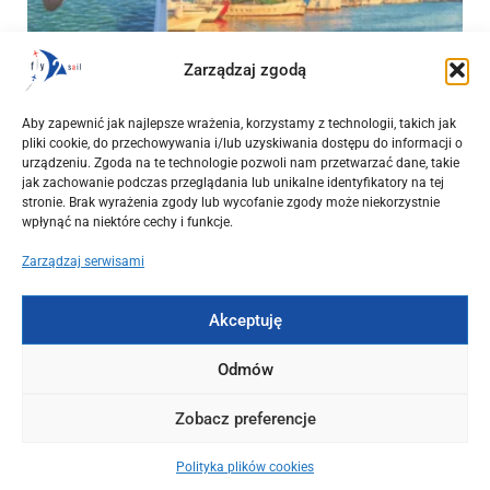
Zarządzaj zgodą
OKAZJE
Początek września w Grecji. Loty z Warszawy, Wrocławia i
Aby zapewnić jak najlepsze wrażenia, korzystamy z technologii, takich jak
Krakowa od 544 PLN + czarter jachtu z mariny Alimos
pliki cookie, do przechowywania i/lub uzyskiwania dostępu do informacji o
urządzeniu. Zgoda na te technologie pozwoli nam przetwarzać dane, takie
2025-03-15
jak zachowanie podczas przeglądania lub unikalne identyfikatory na tej
stronie. Brak wyrażenia zgody lub wycofanie zgody może niekorzystnie
wpłynąć na niektóre cechy i funkcje.
Zarządzaj serwisami
Akceptuję
Odmów
Zobacz preferencje
Polityka plików cookies