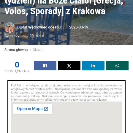
tydzień) na Boże Ciało! [Grecja,
Volos, Sporady] z Krakowa
Dodał
Wędrowiec oceanu
2025-03-19
Czas czytania: 20 minut
Strona główna
Okazje
0
UDOSTĘPNIENIA
Fly2Sail.pl to miejsce, gdzie znajdziesz najlepsze promocyjne loty dopasowane do
wyjątkowych ofert czarteru jachtu. Naszą misją jest umożliwienie Ci wygodnej rezerwacji
lotów i czarteru w najlepszych cenach! Ceny podane w artykułach są zgodne ze stanem
na moment publikacji. Niektóre linki mogą prowadzić do partnerów handlowych, z
którymi współpracujemy i od których możemy otrzymywać wynagrodzenie.