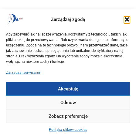
Zarządzaj zgodą
OKAZJE
Początek września w Grecji. Loty z Warszawy, Wrocławia i
Aby zapewnić jak najlepsze wrażenia, korzystamy z technologii, takich jak
Krakowa od 544 PLN + czarter jachtu z mariny Alimos
pliki cookie, do przechowywania i/lub uzyskiwania dostępu do informacji o
urządzeniu. Zgoda na te technologie pozwoli nam przetwarzać dane, takie
2025-03-15
jak zachowanie podczas przeglądania lub unikalne identyfikatory na tej
stronie. Brak wyrażenia zgody lub wycofanie zgody może niekorzystnie
wpłynąć na niektóre cechy i funkcje.
Zarządzaj serwisami
Akceptuję
Odmów
Zobacz preferencje
Polityka plików cookies