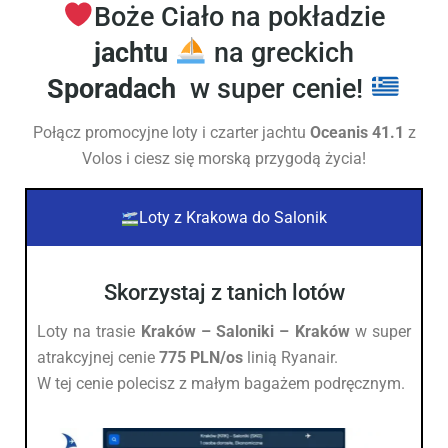
Boże Ciało na pokładzie
jachtu
na greckich
Sporadach
w super cenie!
Połącz promocyjne loty i czarter jachtu
Oceanis 41.1
z
Volos i ciesz się morską przygodą życia!
Loty z Krakowa do Salonik
Skorzystaj z tanich lotów
Loty na trasie
Kraków –
Saloniki – Kraków
w super
atrakcyjnej cenie
775 PLN/os
linią Ryanair.
W tej cenie polecisz z małym bagażem podręcznym.